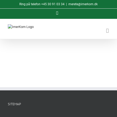
Skip
Ring på telefon
+45 30 91 03 34
|
merete@irnerkom.dk
to
content
LinkedIn
SITEMAP