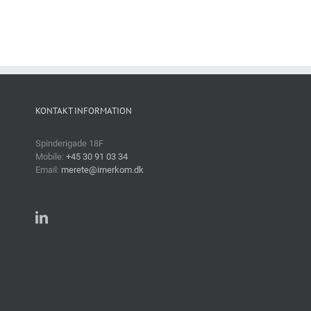
KONTAKT INFORMATION
Spinderigade 18F
Mobile:
+45 30 91 03 34
Email:
merete@irnerkom.dk