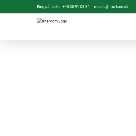
Skip
Ring på telefon
+45 30 91 03 34
|
merete@irnerkom.dk
to
content