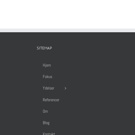
SITEMAP
Hjem
Fokus
Ydelser
Referencer
Om
Blog
Kontakt