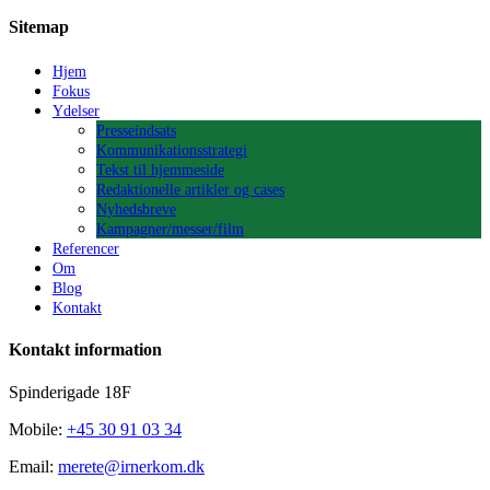
Sitemap
Hjem
Fokus
Ydelser
Presseindsats
Kommunikationsstrategi
Tekst til hjemmeside
Redaktionelle artikler og cases
Nyhedsbreve
Kampagner/messer/film
Referencer
Om
Blog
Kontakt
Kontakt information
Spinderigade 18F
Mobile:
+45 30 91 03 34
Email:
merete@irnerkom.dk