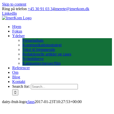
Skip to content
Ring på telefon
+45 30 91 03 34
|
merete@irnerkom.dk
LinkedIn
Hjem
Fokus
Ydelser
Presseindsats
Kommunikationsstrategi
Tekst til hjemmeside
Redaktionelle artikler og cases
Nyhedsbreve
Kampagner/messer/film
Referencer
Om
Blog
Kontakt
Search for:
dairy-fruit-logo
claus
2017-01-23T10:27:53+00:00