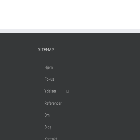
SITEMAP
Hjem
Fokus
Ydelser
Referencer
Om
Blog
Kontakt