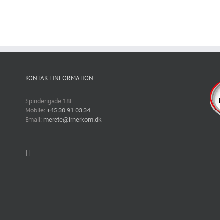
KONTAKT INFORMATION
Spinderigade 18F
Mobile:
+45 30 91 03 34
Email:
merete@irnerkom.dk